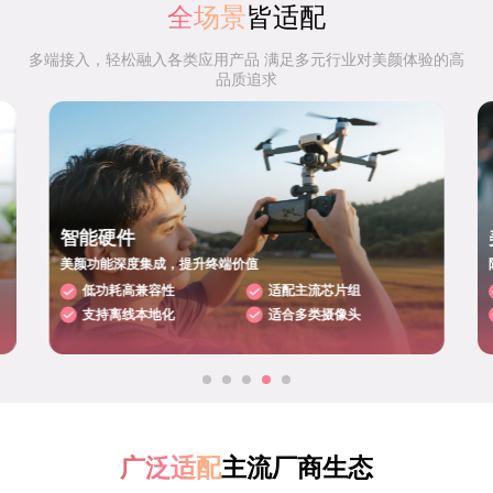
全场景
皆适配
多端接入，轻松融入各类应用产品 满足多元行业对美颜体验的高
品质追求
美颜相机
随手一拍，即是高颜值大片
拍摄成片更出色
五官细节可微调
一键滤镜套用快
支持个性化模板
广泛适配
主流厂商生态