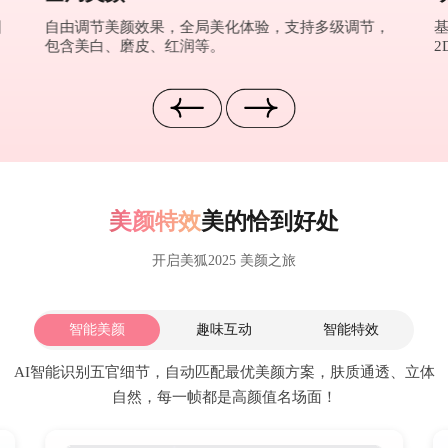
图
自由调节美颜效果，全局美化体验，支持多级调节，
包含美白、磨皮、红润等。
2
美颜特效
美的恰到好处
开启美狐2025 美颜之旅
智能美颜
趣味互动
智能特效
AI智能识别五官细节，自动匹配最优美颜方案，肤质通透、立体
自然，每一帧都是高颜值名场面！