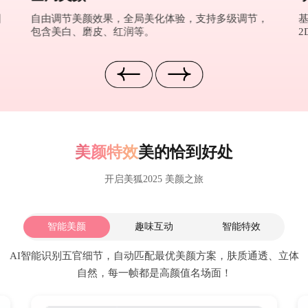
图
自由调节美颜效果，全局美化体验，支持多级调节，
包含美白、磨皮、红润等。
2
美颜特效
美的恰到好处
开启美狐2025 美颜之旅
智能美颜
趣味互动
智能特效
AI智能识别五官细节，自动匹配最优美颜方案，肤质通透、立体
自然，每一帧都是高颜值名场面！