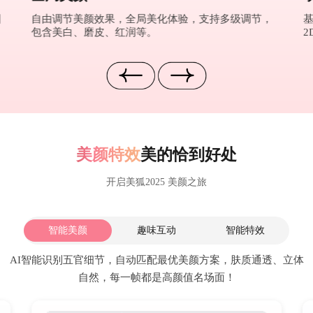
图
自由调节美颜效果，全局美化体验，支持多级调节，
包含美白、磨皮、红润等。
2
美颜特效
美的恰到好处
开启美狐2025 美颜之旅
智能美颜
趣味互动
智能特效
AI智能识别五官细节，自动匹配最优美颜方案，肤质通透、立体
自然，每一帧都是高颜值名场面！