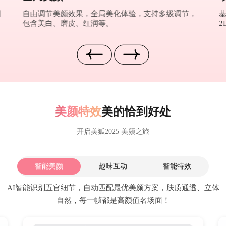
图
自由调节美颜效果，全局美化体验，支持多级调节，
包含美白、磨皮、红润等。
2
美颜特效
美的恰到好处
开启美狐2025 美颜之旅
智能美颜
趣味互动
智能特效
AI智能识别五官细节，自动匹配最优美颜方案，肤质通透、立体
自然，每一帧都是高颜值名场面！