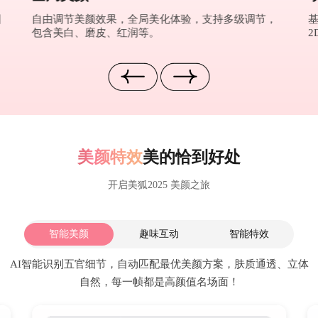
图
自由调节美颜效果，全局美化体验，支持多级调节，
包含美白、磨皮、红润等。
2
美颜特效
美的恰到好处
开启美狐2025 美颜之旅
智能美颜
趣味互动
智能特效
AI智能识别五官细节，自动匹配最优美颜方案，肤质通透、立体
自然，每一帧都是高颜值名场面！