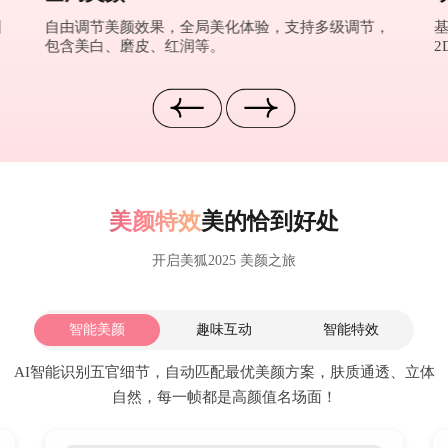
图
自由调节美颜效果，全局美化体验，支持多级调节，
包含美白、磨皮、红润等。
2
美颜特效
美的恰到好处
开启美狐2025 美颜之旅
智能美颜
趣味互动
智能特效
AI智能识别五官细节，自动匹配最优美颜方案，肤质通透、立体
自然，每一帧都是高颜值名场面！