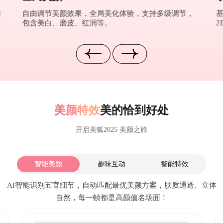
图
自由调节美颜效果，全局美化体验，支持多级调节，
包含美白、磨皮、红润等。
2
美颜特效
美的恰到好处
开启美狐2025 美颜之旅
智能美颜
趣味互动
智能特效
AI智能识别五官细节，自动匹配最优美颜方案，肤质通透、立体
自然，每一帧都是高颜值名场面！