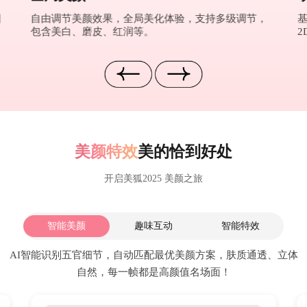
图
自由调节美颜效果，全局美化体验，支持多级调节，
包含美白、磨皮、红润等。
2
美颜特效
美的恰到好处
开启美狐2025 美颜之旅
智能美颜
趣味互动
智能特效
AI智能识别五官细节，自动匹配最优美颜方案，肤质通透、立体
自然，每一帧都是高颜值名场面！