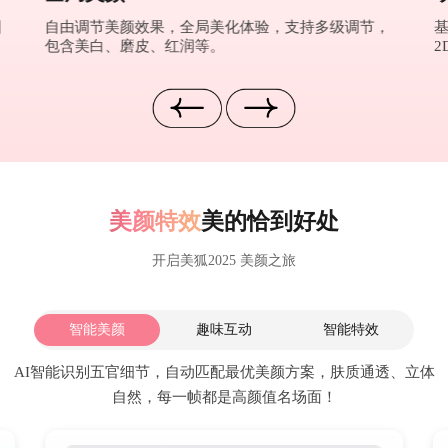
图
自由调节美颜效果，全局美化体验，支持多级调节，
包含美白、磨皮、红润等。
2
美颜特效
美的恰到好处
开启美狐2025 美颜之旅
智能美颜
趣味互动
智能特效
AI智能识别五官细节，自动匹配最优美颜方案，肤质通透、立体
自然，每一帧都是高颜值名场面！