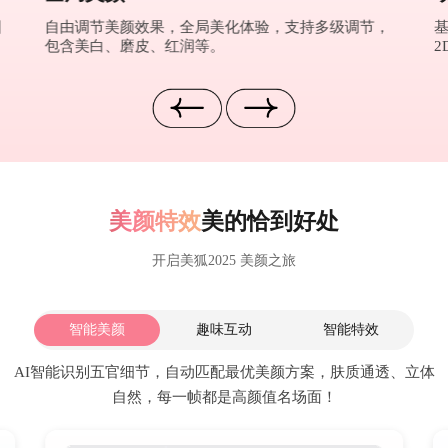
图
自由调节美颜效果，全局美化体验，支持多级调节，
包含美白、磨皮、红润等。
2
美颜特效
美的恰到好处
开启美狐2025 美颜之旅
智能美颜
趣味互动
智能特效
AI智能识别五官细节，自动匹配最优美颜方案，肤质通透、立体
自然，每一帧都是高颜值名场面！