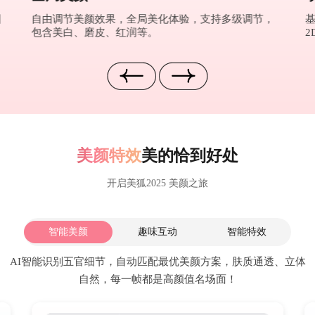
图
自由调节美颜效果，全局美化体验，支持多级调节，
包含美白、磨皮、红润等。
2
美颜特效
美的恰到好处
开启美狐2025 美颜之旅
智能美颜
趣味互动
智能特效
AI智能识别五官细节，自动匹配最优美颜方案，肤质通透、立体
自然，每一帧都是高颜值名场面！